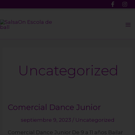
Ir
al
Ma
contenido
M
Uncategorized
Comercial Dance Junior
Comercial
Dance
septiembre 9, 2023
/
Uncategorized
Junior
Comercial Dance Junior De 9 a 11 años Bailar