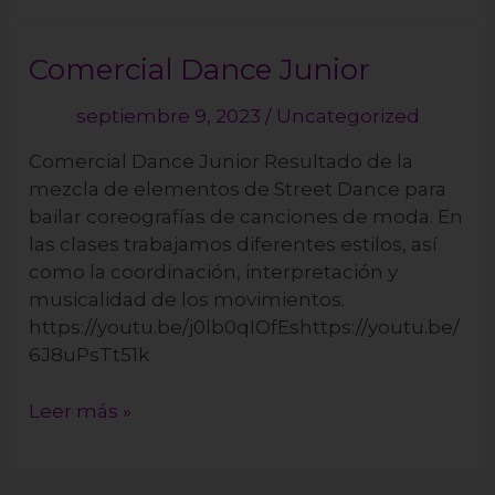
Comercial Dance Junior
Comercial
Dance
septiembre 9, 2023
/
Uncategorized
Junior
Comercial Dance Junior Resultado de la
mezcla de elementos de Street Dance para
bailar coreografías de canciones de moda. En
las clases trabajamos diferentes estilos, así
como la coordinación, interpretación y
musicalidad de los movimientos.
https://youtu.be/j0lb0qIOfEshttps://youtu.be/
6J8uPsTt51k
Leer más »