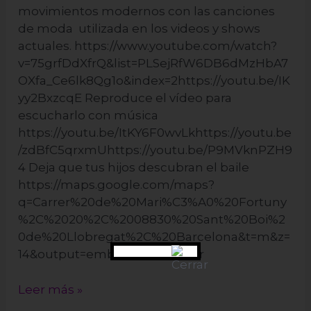
movimientos modernos con las canciones
de moda utilizada en los videos y shows
actuales. https://www.youtube.com/watch?
v=75grfDdXfrQ&list=PLSejRfW6DB6dMzHbA7
OXfa_Ce6lk8Qg1o&index=2https://youtu.be/IK
yy2BxzcqE Reproduce el vídeo para
escucharlo con música
https://youtu.be/ItKY6F0wvLkhttps://youtu.be
/zdBfC5qrxmUhttps://youtu.be/P9MVknPZH9
4 Deja que tus hijos descubran el baile
https://maps.google.com/maps?
q=Carrer%20de%20Mari%C3%A0%20Fortuny
%2C%2020%2C%2008830%20Sant%20Boi%2
0de%20Llobregat%2C%20Barcelona&t=m&z=
14&output=embed&iwloc=near
Leer más »