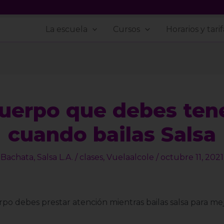
La escuela
Cursos
Horarios y tarif
cuerpo que debes ten
cuando bailas Salsa
Bachata
,
Salsa L.A.
/
clases
,
Vuelaalcole
/
octubre 11, 2021
o debes prestar atención mientras bailas salsa para mej