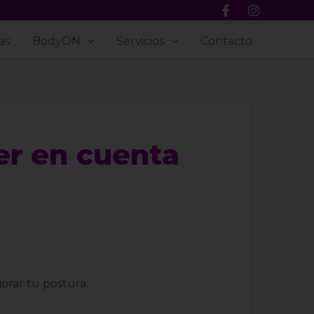
as
BodyON
Servicios
Contacto
er en cuenta
orar tu postura.